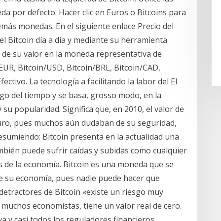
 por defecto. Hacer clic en Euros o Bitcoins para
emás monedas. En el siguiente enlace Precio del
el Bitcoin día a día y mediante su herramienta
ia de su valor en la moneda representativa de
/EUR, Bitcoin/USD, Bitcoin/BRL, Bitcoin/CAD,
ectivo. La tecnología a facilitando la labor del El
argo del tiempo y se basa, grosso modo, en la
 su popularidad. Significa que, en 2010, el valor de
uro, pues muchos aún dudaban de su seguridad,
. Resumiendo: Bitcoin presenta en la actualidad una
mbién puede sufrir caídas y subidas como cualquier
s de la economía. Bitcoin es una moneda que se
de su economía, pues nadie puede hacer que
etractores de Bitcoin «existe un riesgo muy
 muchos economistas, tiene un valor real de cero.
iva y casi todos los reguladores financieros