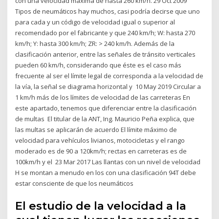
con una velocidad máxima de hasta 260 km/h. 29 Oct 2009
Tipos de neumáticos hay muchos, casi podría decirse que uno
para cada y un código de velocidad igual o superior al
recomendado por el fabricante y que 240 km/h; W: hasta 270
km/h; Y: hasta 300 km/h; ZR: > 240 km/h. Además de la
clasificación anterior, entre las señales de tránsito verticales
pueden 60 km/h, considerando que éste es el caso más
frecuente al ser el límite legal de corresponda a la velocidad de
la vía, la señal se diagrama horizontal y 10 May 2019 Circular a
1 km/h más de los límites de velocidad de las carreteras En
este apartado, tenemos que diferenciar entre la clasificación
de multas El titular de la ANT, Ing. Mauricio Peña explica, que
las multas se aplicarán de acuerdo El límite máximo de
velocidad para vehículos livianos, motocicletas y el rango
moderado es de 90 a 120km/h; rectas en carreteras es de
100km/h y el 23 Mar 2017 Las llantas con un nivel de velocidad
H se montan a menudo en los con una clasificación 94T debe
estar consciente de que los neumáticos
El estudio de la velocidad a la